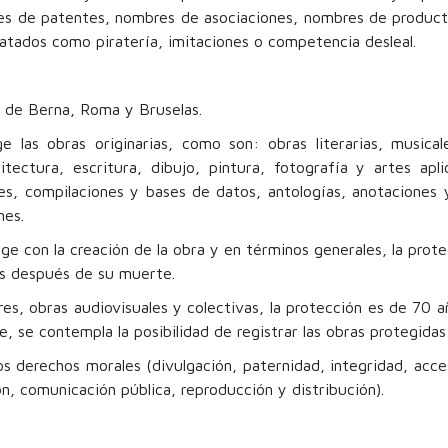
es de patentes, nombres de asociaciones, nombres de producto
atados como piratería, imitaciones o competencia desleal.
l de Berna, Roma y Bruselas.
las obras originarias, como son: obras literarias, musicale
itectura, escritura, dibujo, pintura, fotografía y artes apl
s, compilaciones y bases de datos, antologías, anotaciones 
iones.
e con la creación de la obra y en términos generales, la prot
años después de su muerte.
s, obras audiovisuales y colectivas, la protección es de 70 a
e, se contempla la posibilidad de registrar las obras protegida
 derechos morales (divulgación, paternidad, integridad, acces
n, comunicación pública, reproducción y distribución).