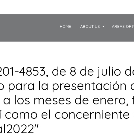
HOME
ABOUT US
AREAS OF 
01-4853, de 8 de julio 
o para la presentación 
 a los meses de enero, 
í como el concerniente 
al2022"