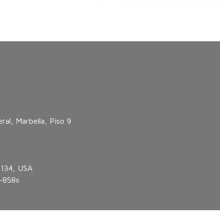
ral, Marbella, Piso 9
3134, USA
-858
8