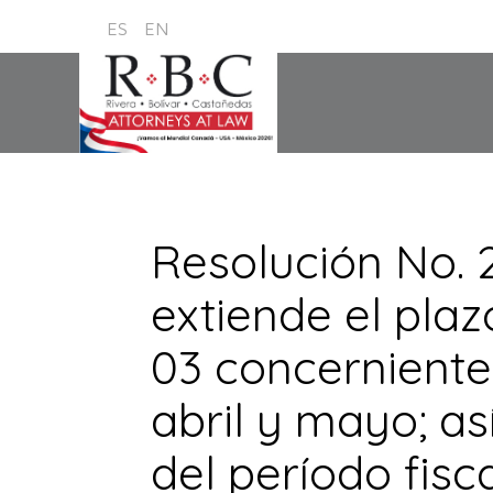
ES
EN
Resolución No. 2
extiende el plaz
03 concerniente
abril y mayo; as
del período fisc